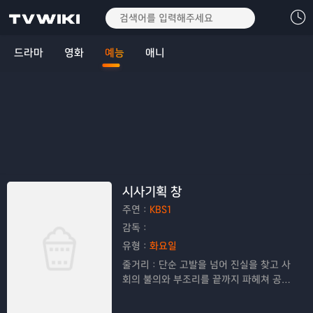
드라마
영화
예능
애니
시사기획 창
주연：
KBS1
감독：
유형：
화요일
줄거리：
단순 고발을 넘어 진실을 찾고 사
회의 불의와 부조리를 끝까지 파헤쳐 공정
한 보도로 시청자들의 공감을 이끌어내는
고품격 탐사 프로그램