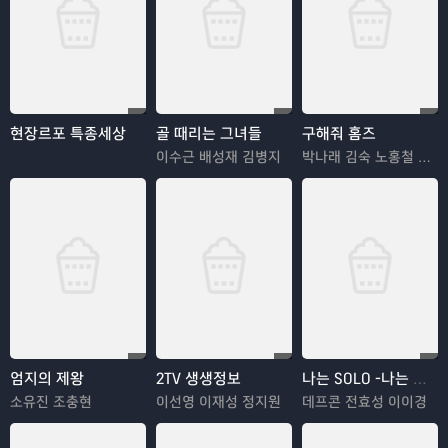
현장르포 특종세상
골 때리는 그녀들
구해줘 홈즈
이수근 배성재 김병지
박나래 김숙 노홍철 김광규 장동민
엄지의 제왕
2TV 생생정보
나는 SOLO -나는 솔로
소유진 조충현
이선영 이재성 정지원
데프콘 전효성 이이경