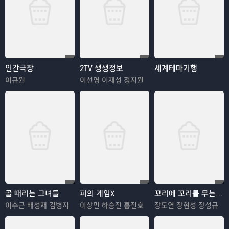
인간극장
2TV 생생정보
세계테마기행
이규원
이선영 이재성 정지원
골 때리는 그녀들
피의 게임X
꼬리에 꼬리를 무는 그날 이야기
이수근 배성재 김병지
이상민 하승진 홍진호
장도연 장현성 장성규