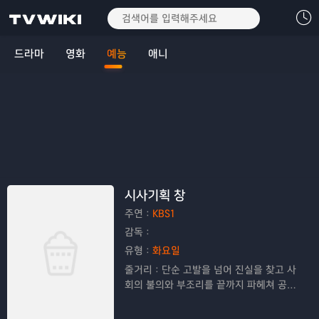
드라마
영화
예능
애니
시사기획 창
주연：
KBS1
감독：
유형：
화요일
줄거리：
단순 고발을 넘어 진실을 찾고 사
회의 불의와 부조리를 끝까지 파헤쳐 공정
한 보도로 시청자들의 공감을 이끌어내는
고품격 탐사 프로그램