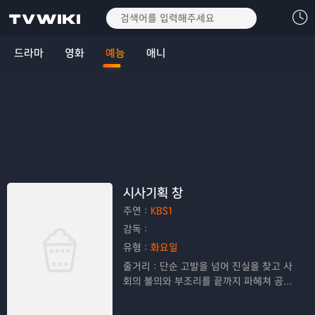
드라마
영화
예능
애니
시사기획 창
주연：
KBS1
감독：
유형：
화요일
줄거리：
단순 고발을 넘어 진실을 찾고 사
회의 불의와 부조리를 끝까지 파헤쳐 공정
한 보도로 시청자들의 공감을 이끌어내는
고품격 탐사 프로그램