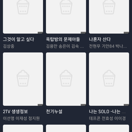
그것이 알고 싶다
옥탑방의 문제아들
나혼자 산다
김상중
김용만 송은이 김숙 정형돈 민경훈
전현무 기안84 박나래 한혜진 이시언
2TV 생생정보
천기누설
나는 SOLO -나는 솔로
이선영 이재성 정지원
데프콘 전효성 이이경