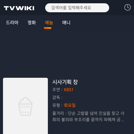
드라마
영화
예능
애니
시사기획 창
주연：
KBS1
감독：
유형：
화요일
줄거리：
단순 고발을 넘어 진실을 찾고 사
회의 불의와 부조리를 끝까지 파헤쳐 공정
한 보도로 시청자들의 공감을 이끌어내는
고품격 탐사 프로그램