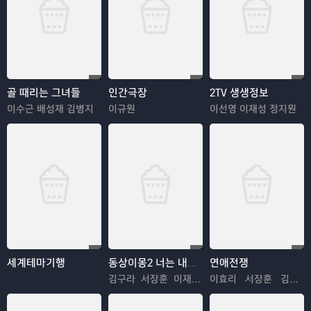
골 때리는 그녀들
인간극장
2TV 생생정보
이수근 배성재 김병지
이규원
이선영 이재성 정지원
세계테마기행
동상이몽2 너는 내운명
연애전쟁
김구라 서장훈 이재명 추자현 김수용 김혜경 우효광 김진아
이효리 서장훈 김희철