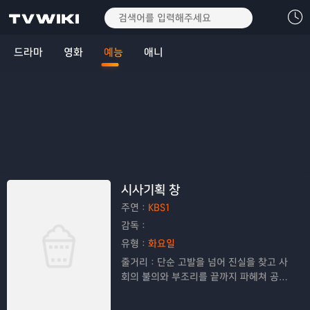
드라마
영화
예능
애니
시사기획 창
주연：
KBS1
감독：
유형：
화요일
줄거리：
단순 고발을 넘어 진실을 찾고 사
회의 불의와 부조리를 끝까지 파헤쳐 공정
한 보도로 시청자들의 공감을 이끌어내는
고품격 탐사 프로그램