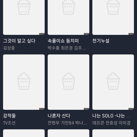
그것이 알고 싶다
속풀이쇼 동치미
천기누설
김상중
박수홍 최은경 김주은 김영옥
강적들
나혼자 산다
나는 SOLO -나는 솔로
TV조선
전현무 기안84 박나래 한혜진 이시언
데프콘 전효성 이이경