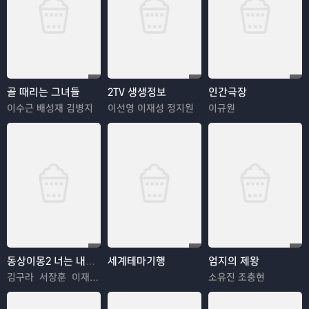
골 때리는 그녀들
2TV 생생정보
인간극장
이수근 배성재 김병지
이선영 이재성 정지원
이규원
동상이몽2 너는 내운명
세계테마기행
엄지의 제왕
김구라 서장훈 이재명 추자현 김수용 김혜경 우효광 김진아
소유진 조충현