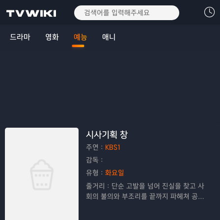
드라마
영화
예능
애니
시사기획 창
주연：
KBS1
감독：
유형：
화요일
줄거리：
단순 고발을 넘어 진실을 찾고 사
회의 불의와 부조리를 끝까지 파헤쳐 공정
한 보도로 시청자들의 공감을 이끌어내는
고품격 탐사 프로그램