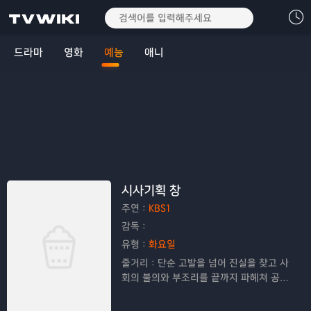
드라마
영화
예능
애니
시사기획 창
주연：
KBS1
감독：
유형：
화요일
줄거리：
단순 고발을 넘어 진실을 찾고 사
회의 불의와 부조리를 끝까지 파헤쳐 공정
한 보도로 시청자들의 공감을 이끌어내는
고품격 탐사 프로그램