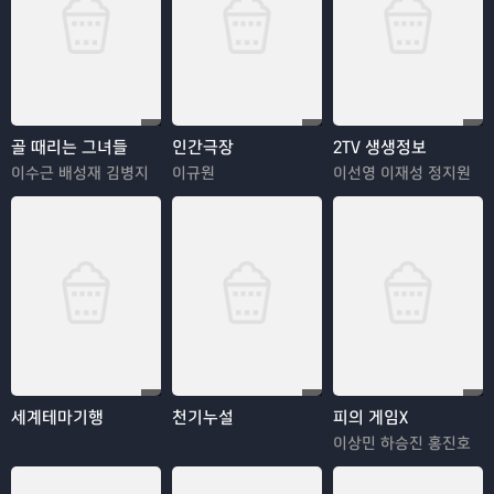
골 때리는 그녀들
인간극장
2TV 생생정보
이수근 배성재 김병지
이규원
이선영 이재성 정지원
세계테마기행
천기누설
피의 게임X
이상민 하승진 홍진호