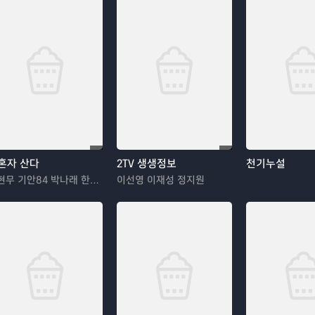
혼자 산다
2TV 생생정보
천기누설
전현무 기안84 박나래 한혜진 이시언
이선영 이재성 정지원