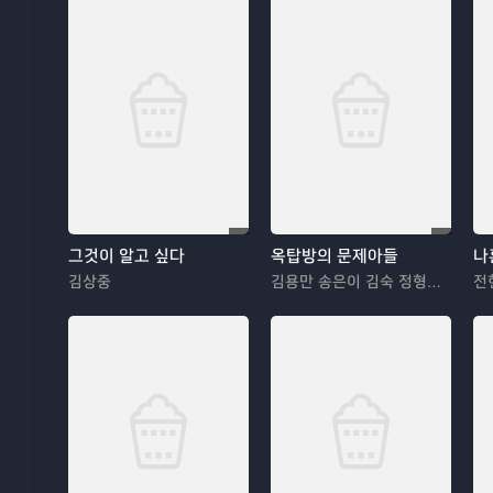
그것이 알고 싶다
옥탑방의 문제아들
나
김상중
김용만 송은이 김숙 정형돈 민경훈