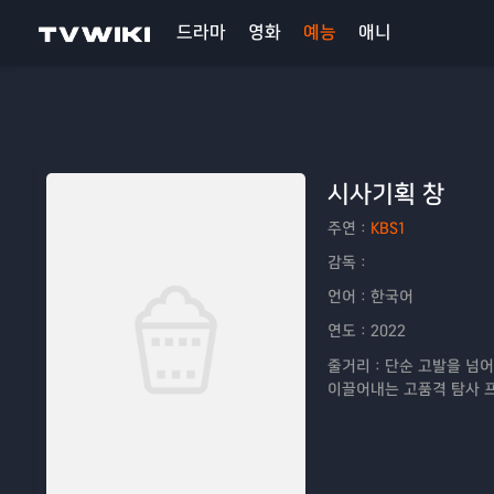
드라마
영화
예능
애니
시사기획 창
주연：
KBS1
감독：
언어：
한국어
연도：
2022
줄거리：
단순 고발을 넘어
이끌어내는 고품격 탐사 