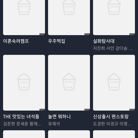
이혼숙려캠프
우주떡집
실화탐사대
지진희 서인 강다솜 박지훈
THE 맛있는 녀석들
놀면 뭐하니
신상출시 편스토랑
김준현 문세윤 황재성 김해준
유재석
도경완 이경규 이영자 정혜영