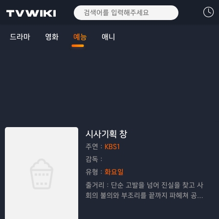
드라마
영화
예능
애니
시사기획 창
주연：
KBS1
감독：
유형：
화요일
줄거리：
단순 고발을 넘어 진실을 찾고 사
회의 불의와 부조리를 끝까지 파헤쳐 공정
한 보도로 시청자들의 공감을 이끌어내는
고품격 탐사 프로그램