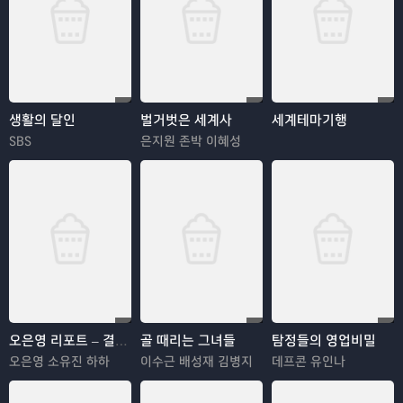
생활의 달인
벌거벗은 세계사
세계테마기행
SBS
은지원 존박 이혜성
오은영 리포트 – 결혼 지옥
골 때리는 그녀들
탐정들의 영업비밀
오은영 소유진 하하
이수근 배성재 김병지
데프콘 유인나