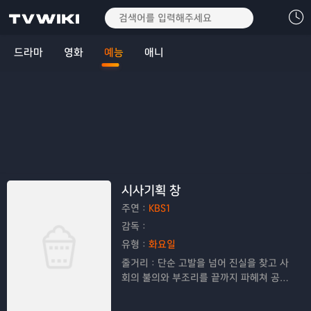
드라마
영화
예능
애니
시사기획 창
주연：
KBS1
감독：
유형：
화요일
줄거리：
단순 고발을 넘어 진실을 찾고 사
회의 불의와 부조리를 끝까지 파헤쳐 공정
한 보도로 시청자들의 공감을 이끌어내는
고품격 탐사 프로그램