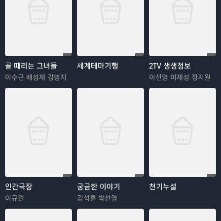
골 때리는 그녀들
세계테마기행
2TV 생생정보
이수근 배성재 김병지
이선영 이재성 정지원
인간극장
궁금한 이야기
천기누설
이규원
김석훈 박선영