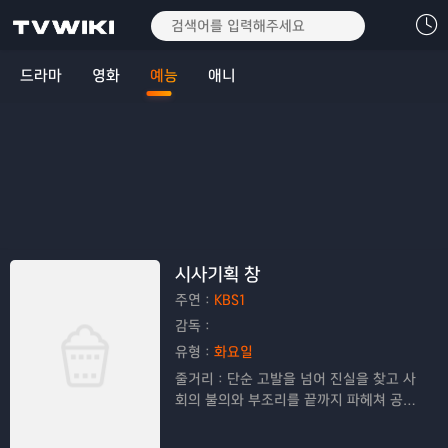
드라마
영화
예능
애니
시사기획 창
주연：
KBS1
감독：
유형：
화요일
줄거리：
단순 고발을 넘어 진실을 찾고 사
회의 불의와 부조리를 끝까지 파헤쳐 공정
한 보도로 시청자들의 공감을 이끌어내는
고품격 탐사 프로그램