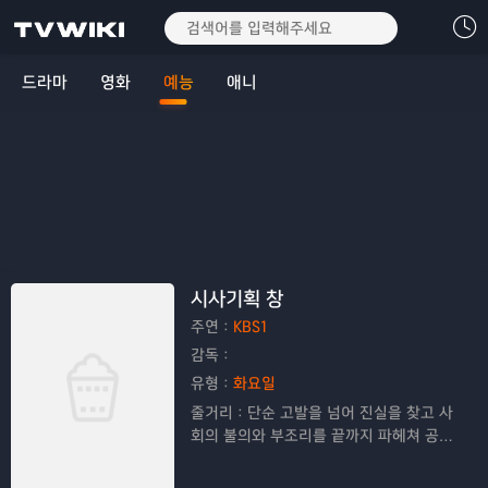
드라마
영화
예능
애니
시사기획 창
주연：
KBS1
감독：
유형：
화요일
줄거리：
단순 고발을 넘어 진실을 찾고 사
회의 불의와 부조리를 끝까지 파헤쳐 공정
한 보도로 시청자들의 공감을 이끌어내는
고품격 탐사 프로그램