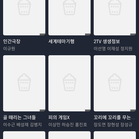
인간극장
세계테마기행
2TV 생생정보
이규원
이선영 이재성 정지원
골 때리는 그녀들
피의 게임X
꼬리에 꼬리를 무는 그날 이야기
이수근 배성재 김병지
이상민 하승진 홍진호
장도연 장현성 장성규