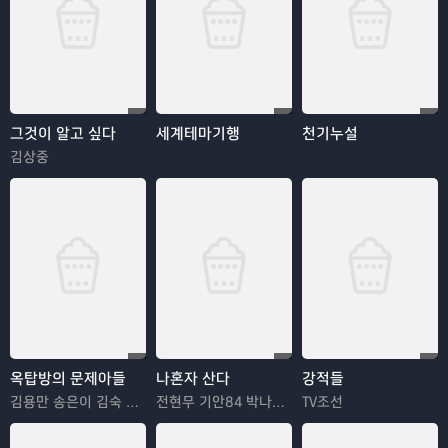
그것이 알고 싶다
세계테마기행
천기누설
김상중
옥탑방의 문제아들
나혼자 산다
강적들
김용만 송은이 김숙 정형돈 민경훈
전현무 기안84 박나래 한혜진 이시언
TV조선