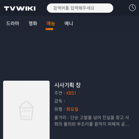
드라마
영화
예능
애니
시사기획 창
주연：
KBS1
감독：
유형：
화요일
줄거리：
단순 고발을 넘어 진실을 찾고 사
회의 불의와 부조리를 끝까지 파헤쳐 공정
한 보도로 시청자들의 공감을 이끌어내는
고품격 탐사 프로그램