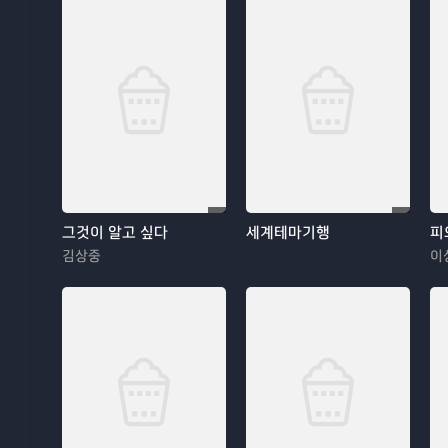
그것이 알고 싶다
세계테마기행
피
김상중
이