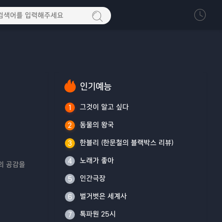
인기예능
그것이 알고 싶다
1
동물의 왕국
2
한블리 (한문철의 블랙박스 리뷰)
3
노래가 좋아
4
의 공감을
인간극장
5
벌거벗은 세계사
6
톡파원 25시
7