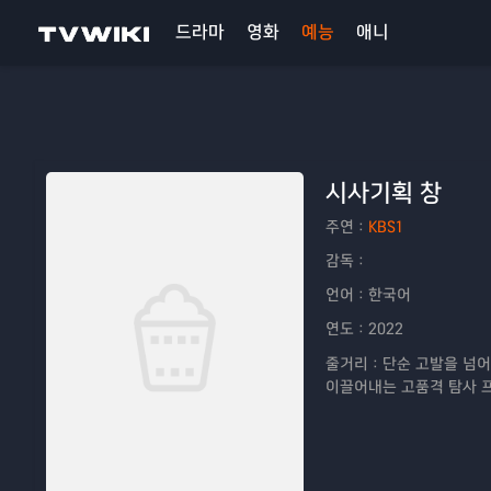
드라마
영화
예능
애니
시사기획 창
주연：
KBS1
감독：
언어：
한국어
연도：
2022
줄거리：
단순 고발을 넘어
이끌어내는 고품격 탐사 