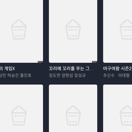
의 게임X
꼬리에 꼬리를 무는 그날 이야기
야구여왕 시즌2
상민 하승진 홍진호
장도연 장현성 장성규
추신수 이대형