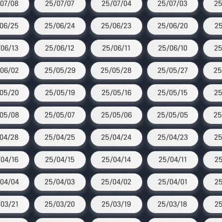
07/08
25/07/07
25/07/04
25/07/03
25
06/25
25/06/24
25/06/23
25/06/20
25
06/13
25/06/12
25/06/11
25/06/10
25
06/02
25/05/29
25/05/28
25/05/27
25
05/20
25/05/19
25/05/16
25/05/15
25
05/08
25/05/07
25/05/06
25/05/05
25
04/28
25/04/25
25/04/24
25/04/23
25
04/16
25/04/15
25/04/14
25/04/11
25
04/04
25/04/03
25/04/02
25/04/01
25
03/21
25/03/20
25/03/19
25/03/18
25