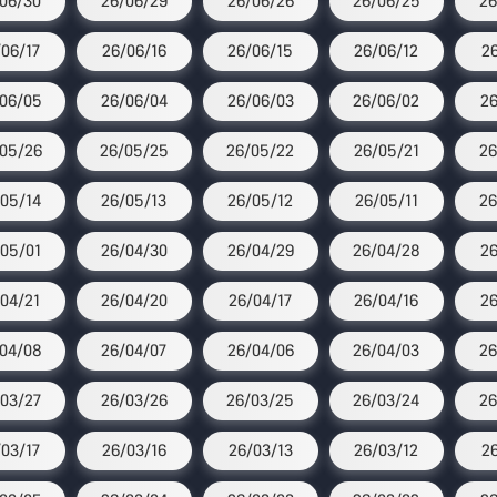
06/30
26/06/29
26/06/26
26/06/25
26
06/17
26/06/16
26/06/15
26/06/12
2
06/05
26/06/04
26/06/03
26/06/02
26
05/26
26/05/25
26/05/22
26/05/21
26
05/14
26/05/13
26/05/12
26/05/11
26
05/01
26/04/30
26/04/29
26/04/28
26
04/21
26/04/20
26/04/17
26/04/16
26
04/08
26/04/07
26/04/06
26/04/03
26
03/27
26/03/26
26/03/25
26/03/24
26
03/17
26/03/16
26/03/13
26/03/12
2