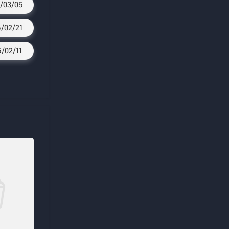
/03/05
/02/21
/02/11