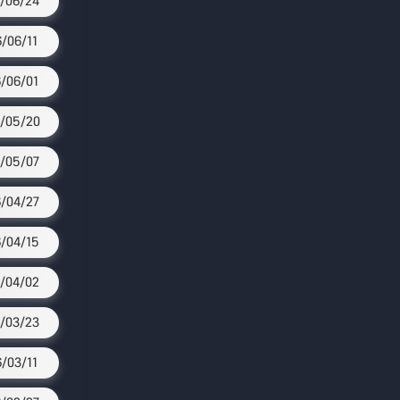
/06/24
6/06/11
/06/01
/05/20
/05/07
/04/27
/04/15
/04/02
/03/23
6/03/11