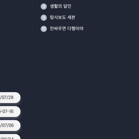
생활의 달인
8
탐사보도 세븐
9
안싸우면 다행이야
10
/07/28
-07-16
/07/06