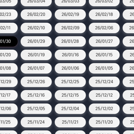
03/05
26/03/04
26/03/03
26/03/02
26
02/23
26/02/20
26/02/19
26/02/18
26
/02/11
26/02/10
26/02/09
26/02/06
26
01/30
26/01/29
26/01/28
26/01/27
26
01/20
26/01/19
26/01/16
26/01/15
2
01/08
26/01/07
26/01/06
26/01/05
26
12/29
25/12/26
25/12/25
25/12/24
25
/12/17
25/12/16
25/12/15
25/12/12
2
12/06
25/12/05
25/12/04
25/12/02
25
11/25
25/11/24
25/11/21
25/11/20
2