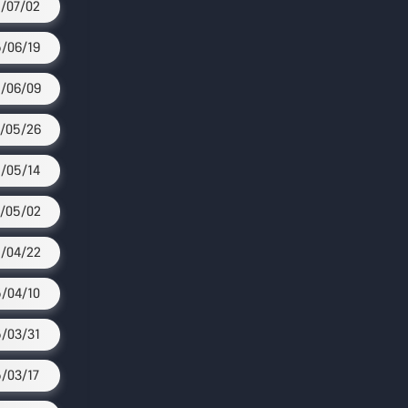
/07/02
/06/19
/06/09
/05/26
/05/14
/05/02
/04/22
/04/10
/03/31
/03/17