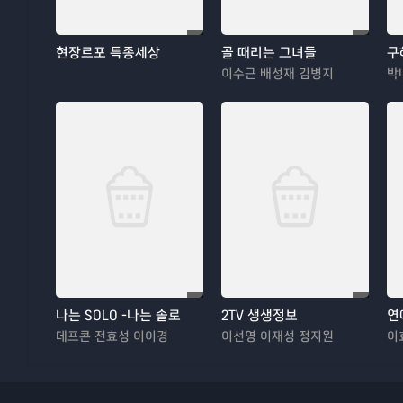
현장르포 특종세상
골 때리는 그녀들
구
이수근 배성재 김병지
나는 SOLO -나는 솔로
2TV 생생정보
연
데프콘 전효성 이이경
이선영 이재성 정지원
이