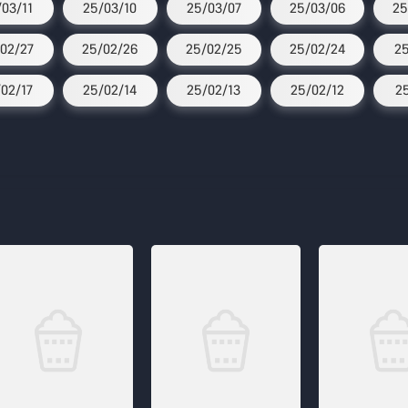
03/11
25/03/10
25/03/07
25/03/06
25
02/27
25/02/26
25/02/25
25/02/24
25
02/17
25/02/14
25/02/13
25/02/12
25