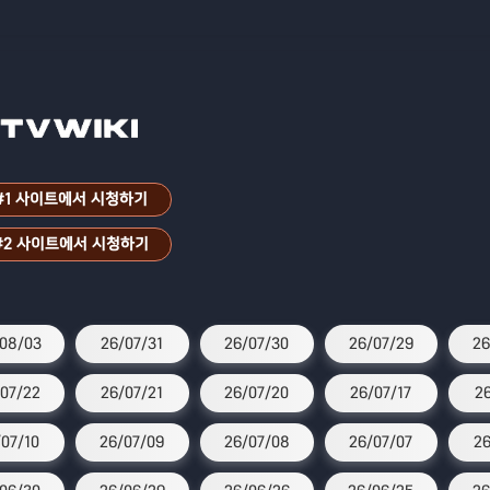
#1 사이트에서 시청하기
#2 사이트에서 시청하기
08/03
26/07/31
26/07/30
26/07/29
26
07/22
26/07/21
26/07/20
26/07/17
26
07/10
26/07/09
26/07/08
26/07/07
26