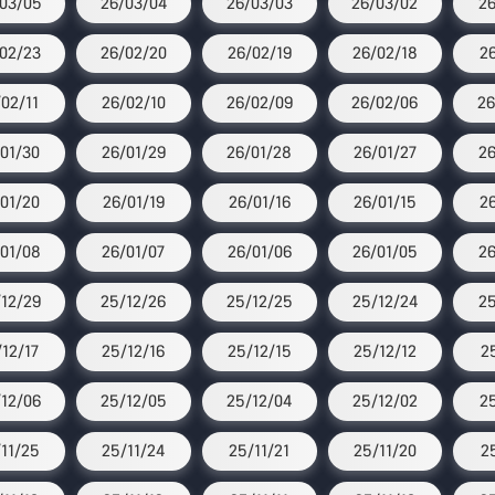
03/05
26/03/04
26/03/03
26/03/02
26
02/23
26/02/20
26/02/19
26/02/18
26
/02/11
26/02/10
26/02/09
26/02/06
26
01/30
26/01/29
26/01/28
26/01/27
26
01/20
26/01/19
26/01/16
26/01/15
2
01/08
26/01/07
26/01/06
26/01/05
26
12/29
25/12/26
25/12/25
25/12/24
25
/12/17
25/12/16
25/12/15
25/12/12
2
12/06
25/12/05
25/12/04
25/12/02
25
11/25
25/11/24
25/11/21
25/11/20
2