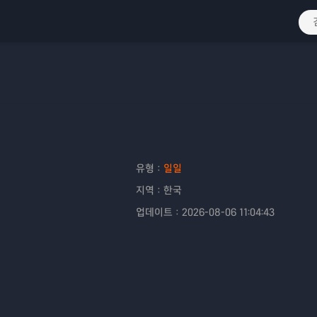
유형：
일일
지역：
한국
업데이트：
2026-08-06 11:04:43