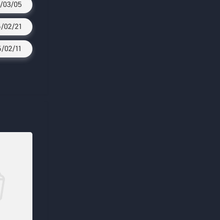
/03/05
/02/21
/02/11