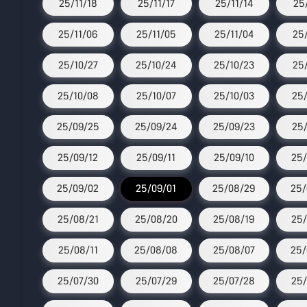
25/11/18
25/11/17
25/11/14
25
25/11/06
25/11/05
25/11/04
25/
25/10/27
25/10/24
25/10/23
25/
25/10/08
25/10/07
25/10/03
25/
25/09/25
25/09/24
25/09/23
25/
25/09/12
25/09/11
25/09/10
25/
25/09/02
25/09/01
25/08/29
25/
25/08/21
25/08/20
25/08/19
25/
25/08/11
25/08/08
25/08/07
25/
25/07/30
25/07/29
25/07/28
25/