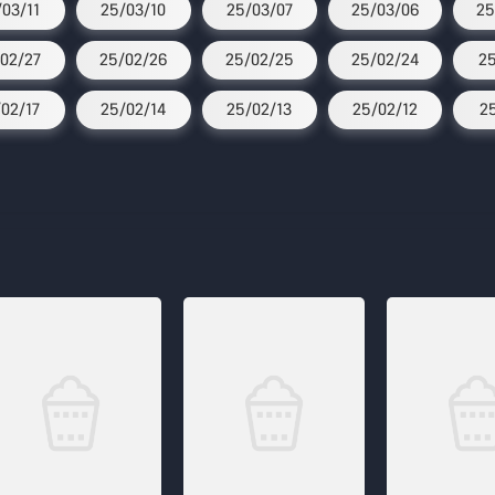
03/11
25/03/10
25/03/07
25/03/06
25
02/27
25/02/26
25/02/25
25/02/24
25
02/17
25/02/14
25/02/13
25/02/12
25