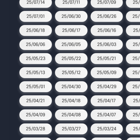
25/07/14
25/07/11
25/07/09
25/
25/07/01
25/06/30
25/06/26
25/
25/06/18
25/06/17
25/06/16
25/
25/06/06
25/06/05
25/06/03
25/
25/05/23
25/05/22
25/05/21
25/
25/05/13
25/05/12
25/05/09
25/
25/05/01
25/04/30
25/04/29
25/
25/04/21
25/04/18
25/04/17
25/
25/04/09
25/04/08
25/04/07
25/
25/03/28
25/03/27
25/03/24
25/