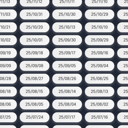
/11/13
25/11/12
25/11/11
25/11/10
2
11/03
25/10/31
25/10/30
25/10/29
25
10/21
25/10/20
25/10/13
25/10/10
25
10/02
25/10/01
25/09/30
25/09/29
25
09/19
25/09/18
25/09/17
25/09/16
25
09/09
25/09/08
25/09/05
25/09/04
25
08/28
25/08/27
25/08/26
25/08/25
25
08/18
25/08/15
25/08/14
25/08/13
25
08/06
25/08/05
25/08/04
25/08/02
25
07/25
25/07/24
25/07/17
25/07/16
25